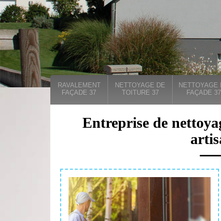
RAVALEMENT
NETTOYAGE DE
NETTOYAGE 
FAÇADE 37
TOITURE 37
FAÇADE 37
Entreprise de nettoya
arti