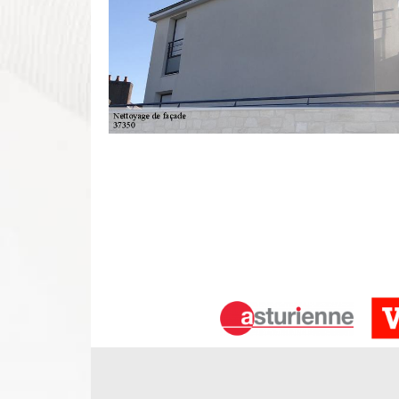
Bien nettoyer les murs extérieurs à B
Le nettoyage du mur extérieur d’une maison est un
d’assurer sa longévité ainsi que son apparence ext
d’un spécialiste et c’est pour cette raison que DS
part de ses plusieurs années d’expérience, DS Ent
assurer le nettoyage de façade de votre maison dan
37 est l’entreprise idéale pour réaliser vos trava
répond à vos demandes.
Notre équipe pour le nettoyage mur e
Le nettoyage de façade est vraiment utile, car il fa
façade. Il consiste à prendre soin du revêtement 
effectuée. Sachez également qu’un bon nettoyage