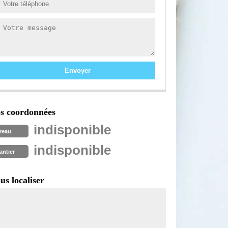
s coordonnées
indisponible
reau
indisponible
antier
us localiser