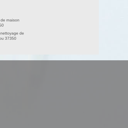
 de maison
50
 nettoyage de
rou 37350