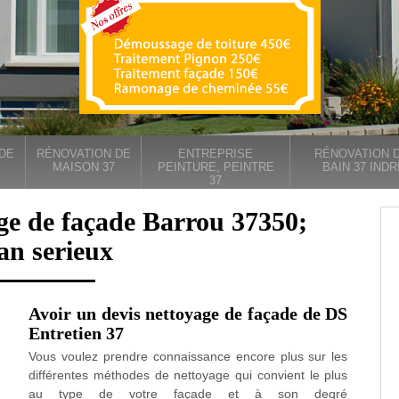
DE
RÉNOVATION DE
ENTREPRISE
RÉNOVATION D
MAISON 37
PEINTURE, PEINTRE
BAIN 37 INDR
37
ge de façade Barrou 37350;
san serieux
Avoir un devis nettoyage de façade de DS
Entretien 37
Vous voulez prendre connaissance encore plus sur les
différentes méthodes de nettoyage qui convient le plus
au type de votre façade et à son degré