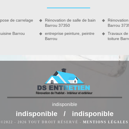
es de vieux matériau. N’hésitez pas de nous contacter si vous
ns tout 37350 pour une intervention.
 pose de carrelage
Rénovation de salle de bain
Rénovation
Barrou 37350
Barrou 373
uisine Barrou
entreprise peinture, peintre
Travaux de
Barrou
toiture Bar
toyage façade à Barrou
indisponible
t une action primordiale et qui apporte beaucoup d’avantage
indisponible
/
indisponible
te. A part les bienfaits qu’apporte le nettoyage façade sur
©2022 - 2026 TOUT DROIT RÉSERVÉ -
MENTIONS LÉGALES
ter la performance des murs et garantit la durabilité de la