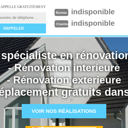
RAPPELLE GRATUITEMENT
indisponible
Bureau
indisponible
Chantier
spécialiste en rénovation
- Rénovation interieure
- Rénovation exterieure
éplacement gratuits dans
VOIR NOS RÉALISATIONS