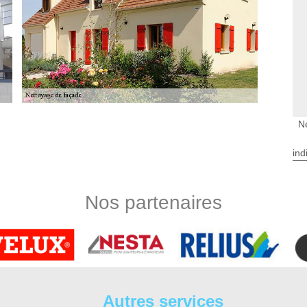
N
arrou
e tache qui doit se faire de façon régulier car cela permet
ind
érieure. En effet, c’est une action qui exige beaucoup la main
 Entretien 37 est très recommandé et réputé dans la Barrou. A
retien 37 dispose des artisans qualifiés et compétents pour
Nos partenaires
s la meilleure condition qui soit. Dans le 37350, DS Entretien
ux de nettoyage façade avec un résultat satisfaisante et qui
xtérieur
it partie des premiers travaux réalisés durant le ravalement de
de la surface tout en limitant la difficulté de l’opération
Autres services
 va vous permettre de découvrir des dommages qui auraient