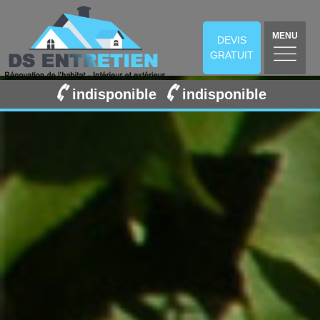
MENU
DEVIS
GRATUIT
indisponible
indisponible