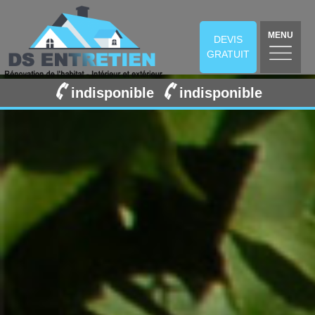
MENU
DEVIS
GRATUIT
indisponible
indisponible