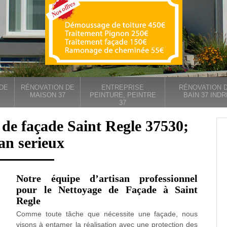
DE
RÉNOVATION DE
ENTREPRISE
RÉNOVATION D
MAISON 37
PEINTURE, PEINTRE
BAIN 37 INDR
37
 de façade Saint Regle 37530;
san serieux
Notre équipe d’artisan professionnel
pour le Nettoyage de Façade à Saint
Regle
Comme toute tâche que nécessite une façade, nous
visons à entamer la réalisation avec une protection des