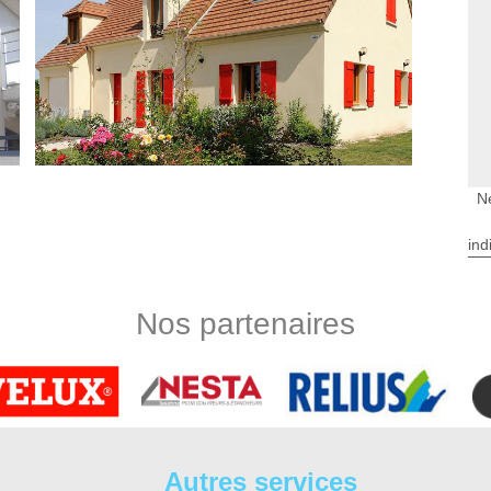
N
e de votre façade à Saint Regle
ind
ant, loin des fissures et les lézardements des murs, confiez
qui se trouve à Saint Regle. En effet, DS Entretien 37 est une
30 disposant des artisans professionnels et qui promette un
Nos partenaires
rché. Ainsi, en faisant appel à DS Entretien 37, il est sure que
toyage façade qui garantira un résultat satisfaisant ainsi que
toyage façade à Saint Regle
t une action primordiale et qui apporte beaucoup d’avantage
te. A part les bienfaits qu’apporte le nettoyage façade sur
Autres services
ter la performance des murs et garantit la durabilité de la