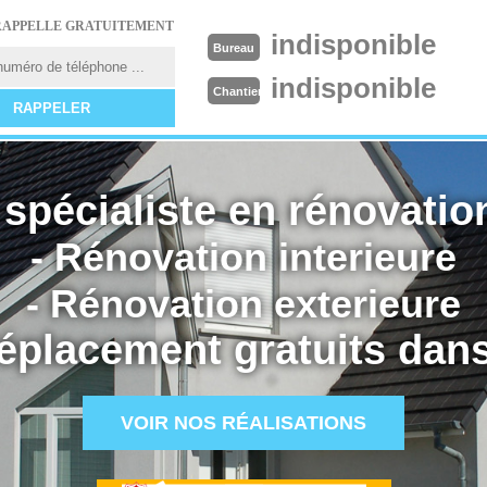
RAPPELLE GRATUITEMENT
indisponible
Bureau
indisponible
Chantier
spécialiste en rénovation
- Rénovation interieure
- Rénovation exterieure
éplacement gratuits dans
VOIR NOS RÉALISATIONS