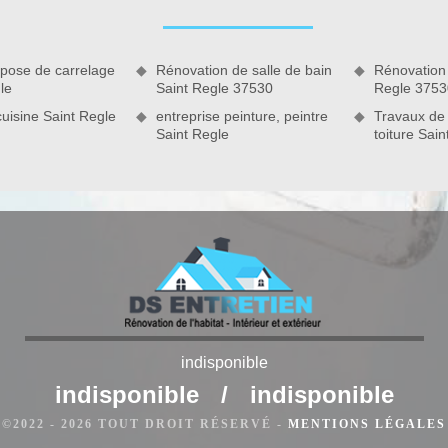
ermet au propriétaire d’avoir une bonne santé et d’avoir de la
son que DS Entretien 37 s’est mis à votre service et à votre
ice en nettoyage façade dans tout Saint Regle 37530, avec un
 pose de carrelage
Rénovation de salle de bain
Rénovation
le
Saint Regle 37530
Regle 3753
uisine Saint Regle
entreprise peinture, peintre
Travaux de
Saint Regle
toiture Sai
indisponible
indisponible
/
indisponible
ur Saint Regle
©2022 - 2026 TOUT DROIT RÉSERVÉ -
MENTIONS LÉGALES
 37 ne concerne pas seulement le brossage des murs. S’il faut