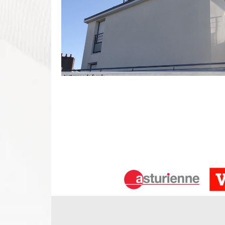
Assurer le nettoyage et la performanc
Si vous voulez que votre maison soit sure, perform
vos travaux de nettoyage façade à DS Entretien 37 
société nettoyage façade qui couvre toute le 375
travail de qualité avec un tarif imbattable sur le ma
vous vous bénéficieriez du meilleur service en net
votre satisfaction. N’hésitez pas à le contacter !
Réaliser et réussir les travaux de net
Le nettoyage des murs extérieurs d’une maison es
même si certaines personnes ne s’en rendent comp
l’apparence extérieur, cela permet aussi d’augmen