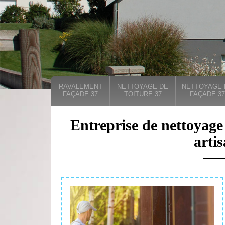
RAVALEMENT
NETTOYAGE DE
NETTOYAGE 
FAÇADE 37
TOITURE 37
FAÇADE 37
Entreprise de nettoyage
arti