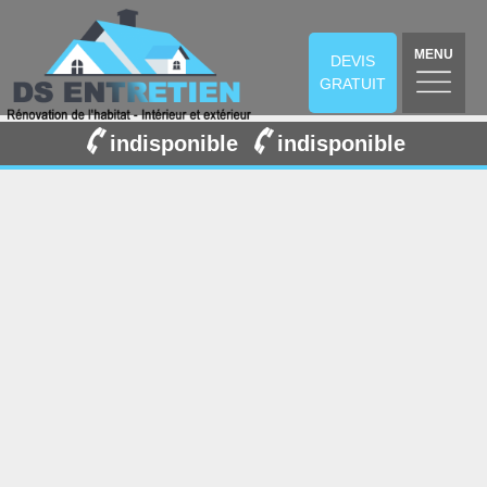
MENU
DEVIS
GRATUIT
indisponible
indisponible