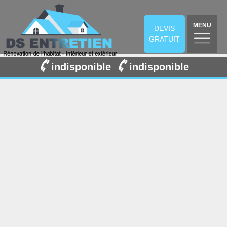
MENU
DEVIS
GRATUIT
indisponible
indisponible