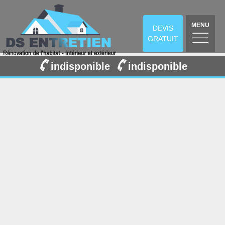
MENU
DEVIS
GRATUIT
indisponible
indisponible