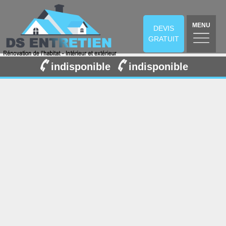
MENU
DEVIS
GRATUIT
indisponible
indisponible