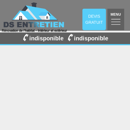
MENU
DEVIS
GRATUIT
indisponible
indisponible