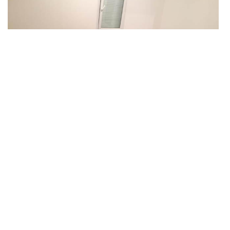
Bénéficier un bon prix de peintre intérieur à
Rouziers De Touraine
Pour vos travaux de peinture intérieure, faites confiance à DS
Entretien 37 pour avoir le bon prix. Certes, le prix se varie en
fonction de la qualité de peinture utilisé ainsi que la surface à
effectuer. Mais chez DS Entretien 37 toute est rentable et est en
haute qualité comme peinture. Donc, n'hésitez surtout pas à