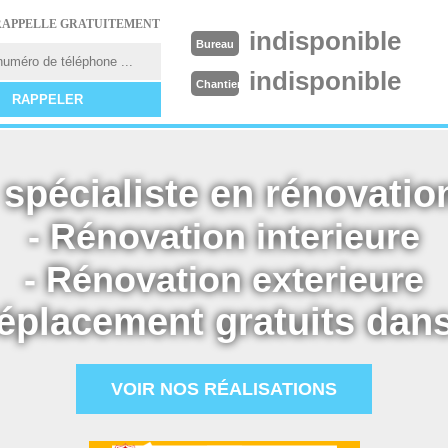
RAPPELLE GRATUITEMENT
indisponible
Bureau
indisponible
Chantier
spécialiste en rénovation
- Rénovation interieure
- Rénovation exterieure
éplacement gratuits dans
VOIR NOS RÉALISATIONS