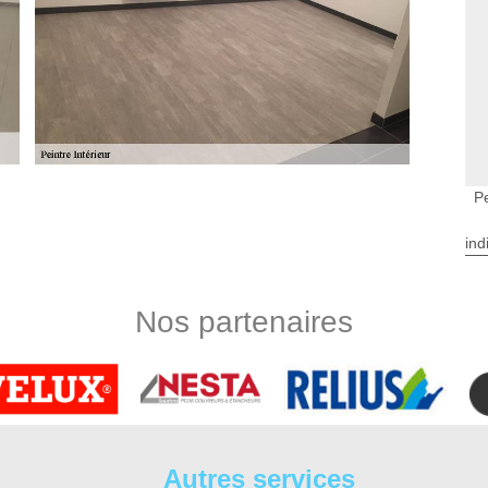
Pe
e de plaque de ba13 (placo) avec DS Entretien
ind
st en réalité plus réputé sous l’appellation de plaques de plâtre
lusieurs professionnels en peinture, les particuliers sont tout
 placo donne une très bonne qualité d’isolations thermiques et
Nos partenaires
se de plâtrerie professionnelle comme DS Entretien 37 pour
ré par nos artisans
isir, la mise en place peut généralement être plus complexe.
, appelez un expert comme DS Entretien 37. Pour un tapissier
ation des murs avant l’installation du papier peint. Nous avons
Autres services
 la préparation et la finition sont deux critères qui nous sont