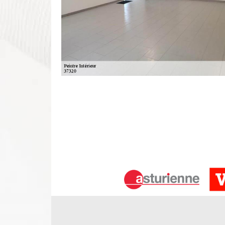
Travaux de peinture intérieur et pos
37 et ses experts
Le mot placo est très utilisé actuellement, mais il e
à Truyes. Si cela captive l’idée de différents et p
aussi intéressés par son utilisation. En effet, le
acoustiques. Vous pouvez contacter une entrepri
votre projet, c’est une idée qui reste prudente.
La pose de papier peint à Truyes assu
Si le revêtement de murs s’avère être facile à cho
Vous n’êtes pas très habitué ? Au lieu de le faire
aguerri, l’opération inclut le décapage et la répar
des artisans minutieux et précis dans leur travail,