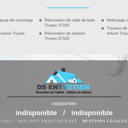
 pose de carrelage
Rénovation de salle de bain
Nettoyage 
Truyes 37320
Travaux de
uisine Truyes
Rénovation de maison
toiture Tru
Truyes 37320
ien 37 pour un confort
indisponible
es en rénovation et des styles esthétiques. Pour tout état des
rre) le solidifie et évite tous défauts de se former comme les
indisponible
/
indisponible
cte, plus elle sera tenace. Des revêtements muraux sont déjà
©2022 - 2026 TOUT DROIT RÉSERVÉ -
MENTIONS LÉGALES
r la pose. Il existe aussi des revêtements d'absorption sonore