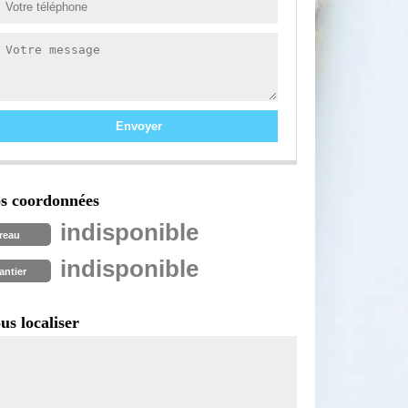
s coordonnées
indisponible
reau
indisponible
antier
us localiser