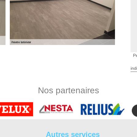
Pe
r attirant - 37370
s pour la réhabilitation de maison, de plus il a de grands
ind
 inestimable pour les travaux de rénovation et la décoration
 place plus que les papiers peints. Vous ne risquez pas d’avoir
r, il est facile d’entretien. Afin d’élire le revêtement que vous
Nos partenaires
e de plaque de ba13 (placo) avec DS Entretien
st en réalité plus réputé sous l’appellation de plaques de plâtre
 plusieurs professionnels en peinture, les particuliers sont tout
 placo donne une très bonne qualité d’isolations thermiques et
Autres services
se de plâtrerie professionnelle comme DS Entretien 37 pour