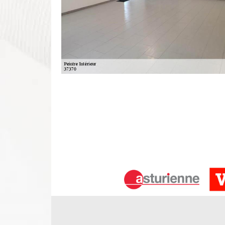
Le revêtement mural pour un intérieu
Un revêtement mural est réputé par leurs qualité
avantages décoratifs. Il s’agit d’un élément très
d’intérieur. C’est une chose très facile à mettre en
des murs abîmés rapidement. Tenace et difficile à sali
aimez le plus, vous pouvez nous appeler.
Travaux de peinture intérieur et pos
37 et ses experts
Le mot placo est très utilisé actuellement, mais il e
à Villebourg. Si cela captive l’idée de différents et
aussi intéressés par son utilisation. En effet, le
acoustiques. Vous pouvez contacter une entrepri