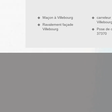
votre projet, c’est une idée qui reste prudente.
Maçon à Villebourg
carreleur
Villebour
Ravalement façade
Villebourg
Pose de c
37370
Réaliser une pose d'enduit intérieur à
Envies de peindre l'intérieure de votre maison? Sach
intérieure avant d'effectuer une pose peinture af
d'obtenir un effet propre et lisse de votre mur. Pou
à Villebourg 37370. Avec l’expérience qu’il a dans 
du travail après sa prestation de chez vous. Sur ce