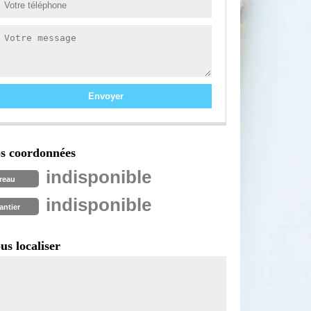
s coordonnées
indisponible
reau
indisponible
antier
us localiser