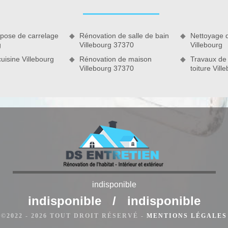
 pose de carrelage
Rénovation de salle de bain
Nettoyage 
g
Villebourg 37370
Villebourg
uisine Villebourg
Rénovation de maison
Travaux de
Villebourg 37370
toiture Vil
 Villebourg
indisponible
ez qu’il est préférable de réaliser un travail de pose d'enduit
in de reboucher tous les imperfections. Cela est dans le but
indisponible
/
indisponible
r cette intervention, n'hésitez pas à contacter DS Entretien 37
©2022 - 2026 TOUT DROIT RÉSERVÉ -
MENTIONS LÉGALES
ce domaine, il vous assure que vous soyez satisfait du résultat
, Son déplacement chez vous sera gratuit.