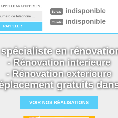
RAPPELLE GRATUITEMENT
indisponible
Bureau
indisponible
Chantier
spécialiste en rénovation
- Rénovation interieure
- Rénovation exterieure
éplacement gratuits dans
VOIR NOS RÉALISATIONS