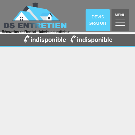
MENU
DEVIS
GRATUIT
indisponible
indisponible