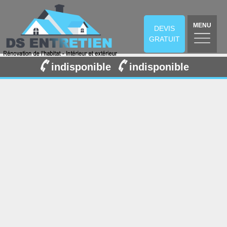
MENU
DEVIS
GRATUIT
indisponible
indisponible