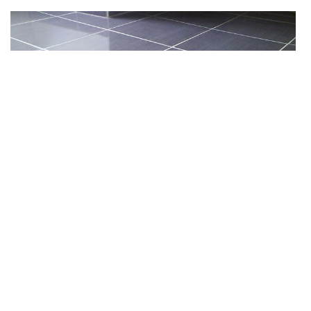
Carreleur 37110
Êtes-vous à la recherche d’un professionnel en pose de
carrelage ? Notre service chez DS Entretien 37 est à votre
portée. Qu’il s’agisse d’une pose de carrelage salle de bain ou
tout autre revêtement de sol, notre équipe est au service de