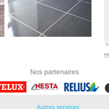
C
ind
 salle de bain ou d’autre pièce de la maison qui ont besoin de
 le sol ? Au service de toute pose de carrelage et parquet à
Nos partenaires
rofessionnel carreleur Avrille Les Ponceaux du département.
aite pour chaque matériau, n’hésitez pas à vous confier à un
de carrelage Avrille Les Ponceaux et ses alentours, notre
Les Ponceaux – DS Entretien 37
e carrelage Avrille Les Ponceaux et les différents revêtements
Autres services
bain design ? Avez-vous opté pour le confort d'une douche à