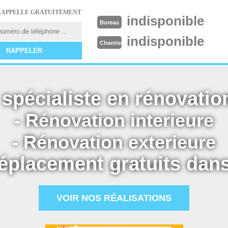
RAPPELLE GRATUITEMENT
indisponible
Bureau
indisponible
Chantier
spécialiste en rénovation
- Rénovation interieure
- Rénovation exterieure
éplacement gratuits dans
VOIR NOS RÉALISATIONS