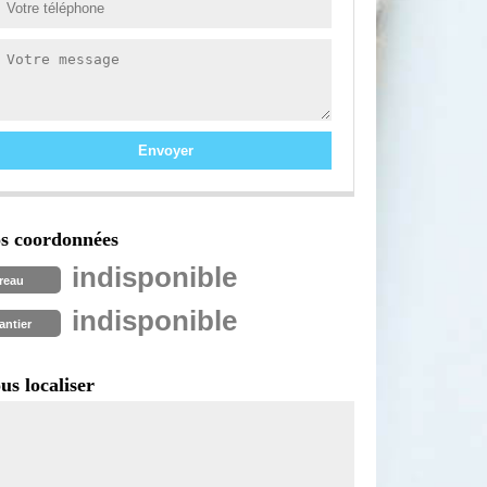
s coordonnées
indisponible
reau
indisponible
antier
us localiser