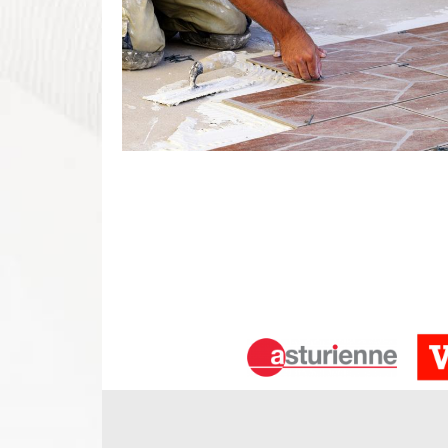
Pose de carrelage
Avez-vous une idée de rénover l’intérieur de votre
carreau ? Avez-vous besoin de carreler les murs ou
Avrille Les Ponceaux, DS Entretien 37 est votre p
Puisqu’il est important de réaliser une pose parf
professionnel. Pour une demande de devis pose 
équipe est au service de toute demande.
Entreprise pose de carrelage Avrille 
DS Entretien 37 réalise tous vos projets de pose d
de sol. Avez-vous envie d’une nouvelle salle de 