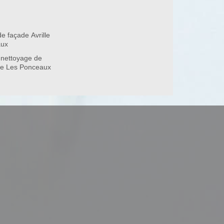
e façade Avrille
37340
aux
 nettoyage de
ille Les Ponceaux