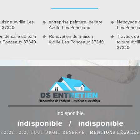
uveaux aménagements pour votre salle de bain ? Notre équipe
ns ainsi en œuvre tous les travaux de carreleur Avrille Les
 tout design dont vous avez besoin.
uisine Avrille Les
entreprise peinture, peintre
Nettoyage d
x 37340
Avrille Les Ponceaux
Les Ponce
n de salle de bain
Rénovation de maison
Travaux de
Les Ponceaux 37340
Avrille Les Ponceaux 37340
toiture Avr
indisponible
age à Avrille Les Ponceaux
indisponible
/
indisponible
la pose de carrelage afin d’assurer un travail efficace et
©2022 - 2026 TOUT DROIT RÉSERVÉ -
MENTIONS LÉGALES
n pour réaliser ces travaux pour vous. Alors, n’inquiétez surtout