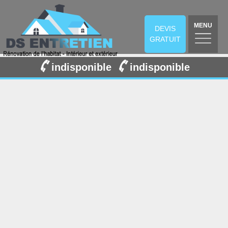
MENU
DEVIS
GRATUIT
indisponible
indisponible