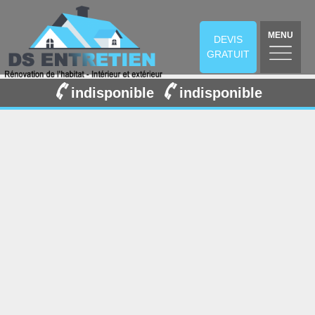
MENU
DEVIS
GRATUIT
indisponible
indisponible