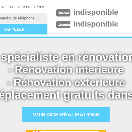
RAPPELLE GRATUITEMENT
indisponible
Bureau
indisponible
Chantier
spécialiste en rénovation
- Rénovation interieure
- Rénovation exterieure
éplacement gratuits dans
VOIR NOS RÉALISATIONS