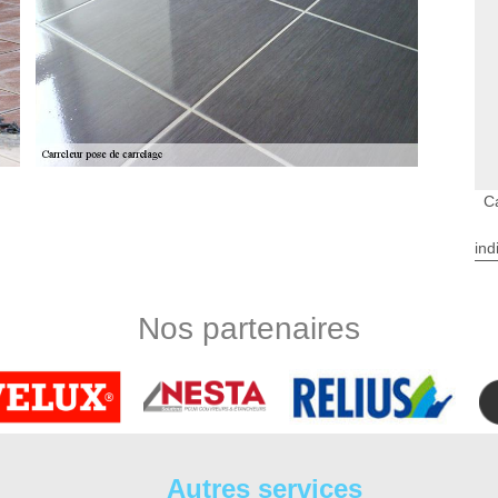
C
érieur à Pouzay
e revêtir le sol ou le mur d’un bâtiment ou même dans la partie
ind
rasse ou sur les allées ou autour de la piscine …. etc. C’est
ose de carrelage peut rendre la bonne esthétique et de belle
 faites appel à DS Entretien 37 qui se siège dans Pouzay 37800.
Nos partenaires
lification et de compétence pour effectuer les travaux de
nc, confiez au spécialiste de DS Entretien 37 vos travaux pour
us sommes fiers de nos réalisations. Pour toute demande de
urs, nous nous assurons que nos clients sont satisfaits de nos
Autres services
ous avons posé divers types de carreaux ou de céramique sur