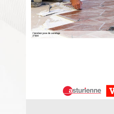
Effectuez la pose de carrelage à l’ext
Le carrelage est un travail important dans le but d
extérieur d’une maison que ce soit pour sur la ter
vraiment important d’utiliser cela parce que la p
décoration sur l’endroit où cela s’installe. Alors,
De même, DS Entretien 37 dispose de solide qua
carrelage dans votre localité selon vos désirs. Do
la pose de carrelage extérieur.
Artisan pose de carrelage Pouzay
Équipe de professionnel en revêtement de sol, no
réalisation de pose de carrelage à Pouzay ou aille
services. Depuis la création de notre activité, n