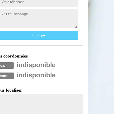
s coordonnées
indisponible
reau
indisponible
antier
us localiser