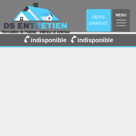
MENU
DEVIS
GRATUIT
indisponible
indisponible