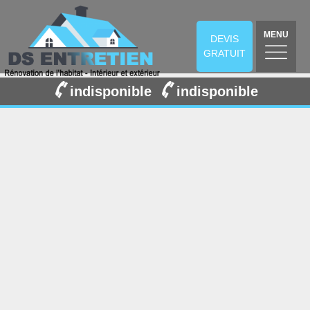
MENU
DEVIS
GRATUIT
indisponible
indisponible