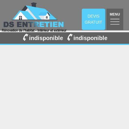
MENU
DEVIS
GRATUIT
indisponible
indisponible