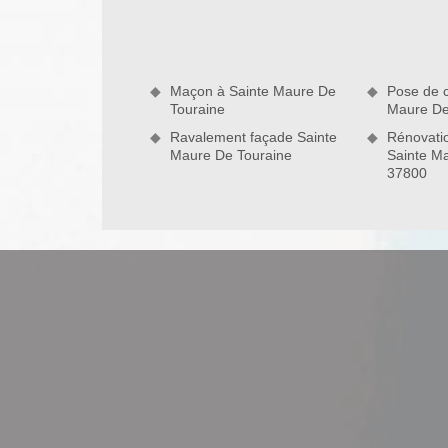
Entreprise pose de carrelage, notre équipe s’occup
ou petits carreaux. La pose de carrelage est une s
place des méthodes et des interventions qui consis
Artisan pose de carrelage Sainte Maure De Tourai
Maçon à Sainte Maure De
Pose de c
une équipe ponctuelle, toute pose sera assurée dan
Touraine
Maure De
nous contacter.
Ravalement façade Sainte
Rénovatio
Maure De Touraine
Sainte M
37800
Trouver un professionnel carreleur 