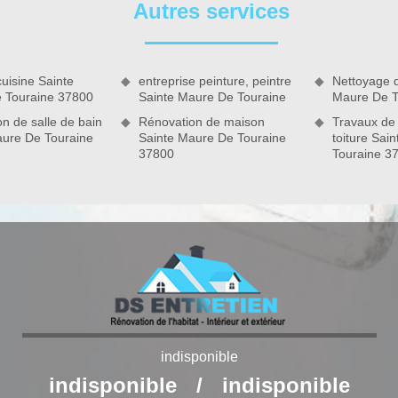
Autres services
e de réaliser toute intervention en pose de carrelage grands
uite d’intervention. Pour cela, il est important de mettre en
tent à disposer efficacement les carreaux selon la nécessité.
ne, DS Entretien 37 intervient pour toute demande. Grâce à
uisine Sainte
entreprise peinture, peintre
Nettoyage 
s le temps. Pour le devis pose de carrelage, n’hésitez pas à
 Touraine 37800
Sainte Maure De Touraine
Maure De T
n de salle de bain
Rénovation de maison
Travaux de
aure De Touraine
Sainte Maure De Touraine
toiture Sai
37800
Touraine 3
indisponible
indisponible
/
indisponible
Sainte Maure De Touraine