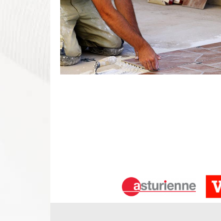
Carreleur professionnel à Sainte Ma
Avez-vous un projet de carrelage pour cuisine ou v
vos pièces de vie ? Vous avez des besoins de carr
Souhaitez avoir un choix de carrelage et en assur
l’écoute de votre besoin ? Contactez-nous ! Notre
vous pour assurer votre demande et assurer la pos
Pose de carrelage à Sainte Maure De 