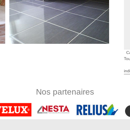
C
Tou
ind
ure De Touraine
Nos partenaires
otre salle de bain ? Vous souhaitez rénover le carrelage dans
elage spécifiques pour décorer l’intérieur de votre maison.
er la pose ? Avez-vous besoin d’un artisan sympathique et à
 équipe de carreleur à Sainte Maure De Touraine viendra chez
e de carrelage.
Touraine