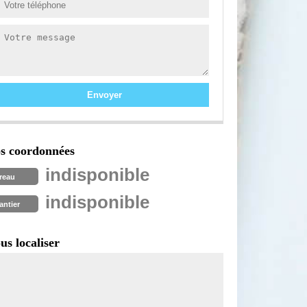
s coordonnées
indisponible
reau
indisponible
antier
us localiser