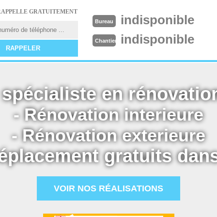
RAPPELLE GRATUITEMENT
indisponible
Bureau
indisponible
Chantier
spécialiste en rénovation
- Rénovation interieure
- Rénovation exterieure
éplacement gratuits dans
VOIR NOS RÉALISATIONS