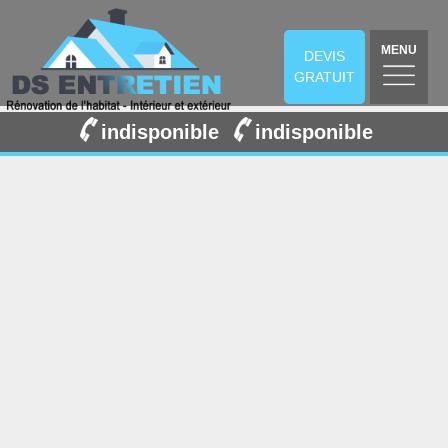
MENU
DEVIS
GRATUIT
indisponible
indisponible