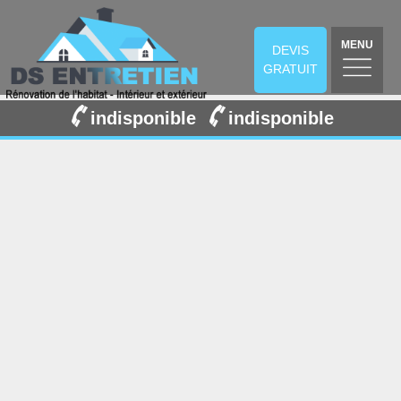
MENU
DEVIS
GRATUIT
indisponible
indisponible