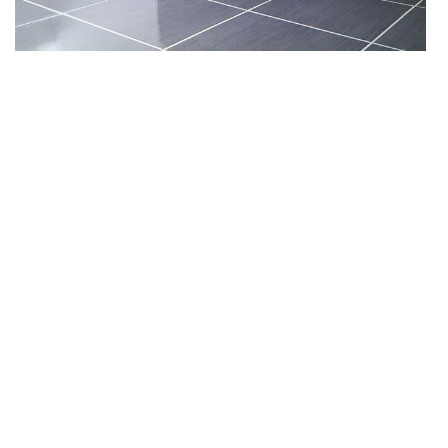
Comptez à l’artisan la pose de carrelage à Villandry
C’est essentiel d’engager de professionnel pour la pose de
carrelage afin d’assurer un travail efficace et satisfaisant. En fait,
vous êtes en quête de l’artisan pour réaliser ces travaux pour
vous. Alors, n’inquiétez surtout pas. DS Entretien 37 est
entièrement à votre disponibilité par l’intermédiaire de ses
artisans qui ont de savoir-faire spécifique et de qualification pour
donner de résultat exceptionnel dans divers travaux de pose de