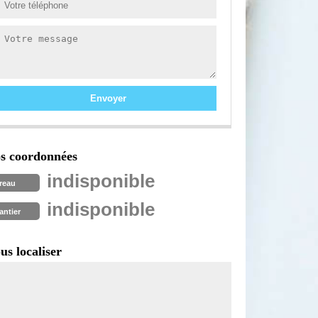
s coordonnées
indisponible
reau
indisponible
antier
us localiser