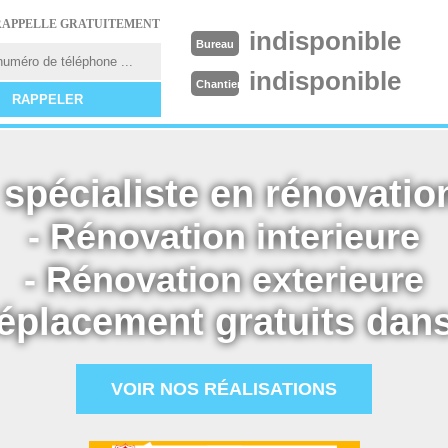
RAPPELLE GRATUITEMENT
indisponible
Bureau
indisponible
Chantier
spécialiste en rénovation
- Rénovation interieure
- Rénovation exterieure
éplacement gratuits dans
VOIR NOS RÉALISATIONS