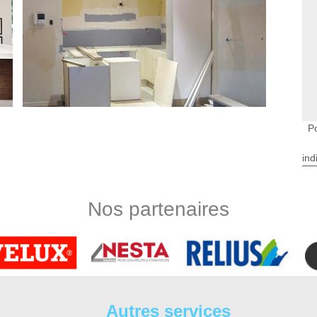
P
 En Veron
ind
ur allié pour la pose de cuisine dans toute l’Ile de France.
te installation, ces professionnels assurent des travaux de
 doit être fait selon l’envie et en fonction de la surface à
Nos partenaires
e nécessaires pour assure l’installation des différents meubles.
eron, DS Entretien 37 est au service de toute demande dans
 Veron
se adéquate pour les différents meubles de cuisine. Pour cela,
eron réalise toute installation de meuble de cuisine avec la
Autres services
 notre équipe réaliser toute intervention pour professionnel