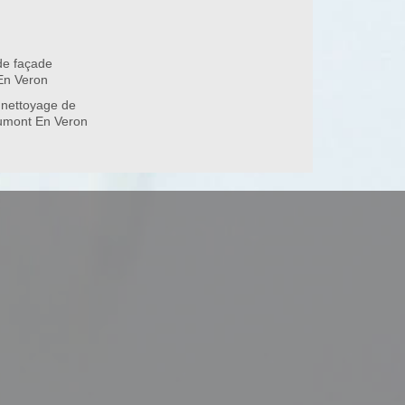
de façade
37420
En Veron
 nettoyage de
aumont En Veron