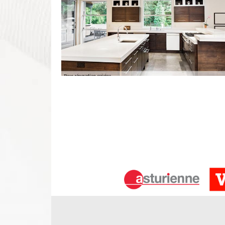
Entreprise pose de cuisine Beaumont
Aujourd’hui, tout cuisiniste est devenu le meille
Répondant aux besoins les plus délicats pour tou
qualité. Puisque chaque pose de meuble de cuisine
travailler, l’artisan en pose dispose les savoir-fair
Composé d’artisans pose de cuisine Beaumont En V
la région.
Artisan pose de cuisine Beaumont En
De nos jours, il est important de disposer d’une po
l’équipe d’artisan pose de cuisine à Beaumont En V
technique adéquate pour chaque besoin. Pour cela,