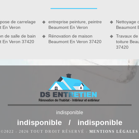
 vous confier à un aguerri dans le domaine afin d’obtenir le
on, vous pouvez nous faire parvenir votre demande pour toute
 pose de carrelage
entreprise peinture, peintre
Nettoyage 
 En Veron
Beaumont En Veron
Beaumont 
n de salle de bain
Rénovation de maison
Travaux de
 En Veron 37420
Beaumont En Veron 37420
toiture Be
indisponible
évier à Beaumont En Veron
indisponible
/
indisponible
rtant et nécessite d'une intervention de professionnel qualifié
©2022 - 2026 TOUT DROIT RÉSERVÉ -
MENTIONS LÉGALES
 les normes à exiger. D'ailleurs, ce type de travaux est