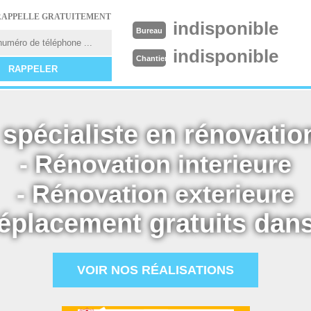
RAPPELLE GRATUITEMENT
indisponible
Bureau
indisponible
Chantier
spécialiste en rénovation
- Rénovation interieure
- Rénovation exterieure
éplacement gratuits dans
VOIR NOS RÉALISATIONS