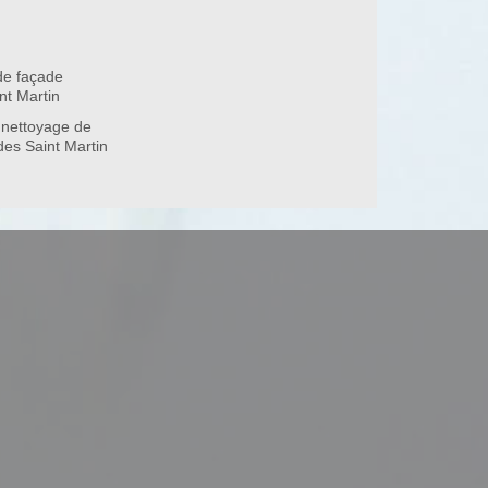
de façade
37500
nt Martin
 nettoyage de
des Saint Martin