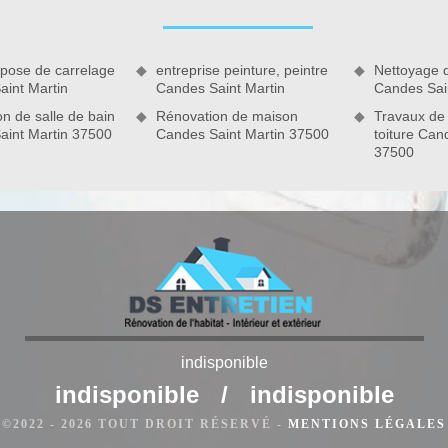
es-nous parvenir votre demande pour un devis pose de cuisine.
 pose de carrelage
entreprise peinture, peintre
Nettoyage 
aint Martin
Candes Saint Martin
Candes Sai
n de salle de bain
Rénovation de maison
Travaux de
aint Martin 37500
Candes Saint Martin 37500
toiture Can
indisponible
rventions pour toute pose de cuisine à Candes Saint Martin et
u une cuisine personnalisée, notre équipe s’occupe de réaliser
indisponible
/
indisponible
pe s’occupe ainsi de diverses installations pour des meubles
©2022 - 2026 TOUT DROIT RÉSERVÉ -
MENTIONS LÉGALES
 cuisine - pose d’évier… Pour toute demande d’intervention,
r un devis pose de cuisine.