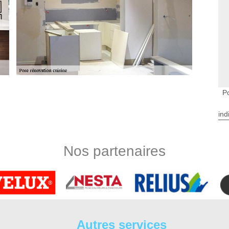
P
our une cuisine parfaite
ar un professionnel ? Au service d’un travail impeccable, toute
ind
 notre savoir-faire. Sérieux, efficaces et compétents, nous
demandes. Pour votre projet de pose de hotte à Candes Saint
votre service. Professionnels dans le domaine, nous réalisons
Nos partenaires
pour Candes Saint Martin et ses environs. La qualité prime
Saint Martin
 ? Avez-vous besoin d’aide pour en faire l’installation ? Au
ure toute installation de meubles de cuisine. Notre cuisiniste
 l’assemblage des caissons jusqu’aux finitions telles que la
Autres services
u service de toute demande, nos faisons un déplacement sur