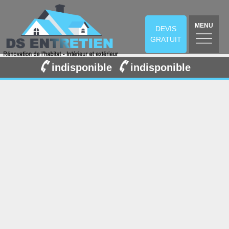
MENU
DEVIS
GRATUIT
indisponible
indisponible