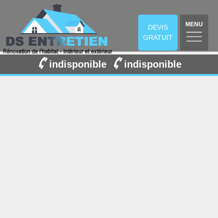
MENU
DEVIS
GRATUIT
indisponible
indisponible