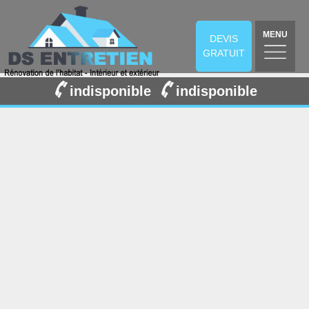
MENU
DEVIS
GRATUIT
indisponible
indisponible