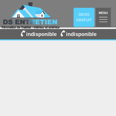
MENU
DEVIS
GRATUIT
indisponible
indisponible