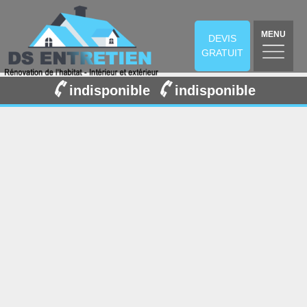
MENU
DEVIS
GRATUIT
indisponible
indisponible