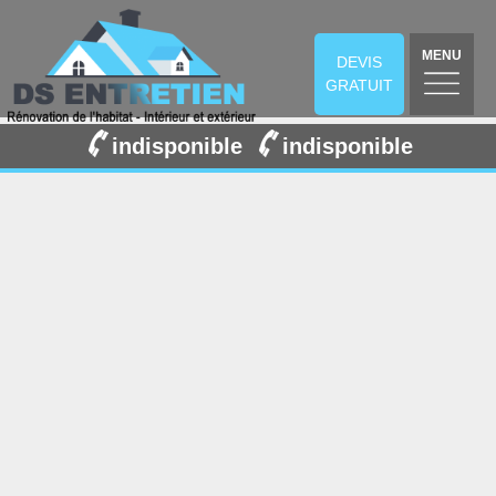
MENU
DEVIS
GRATUIT
indisponible
indisponible