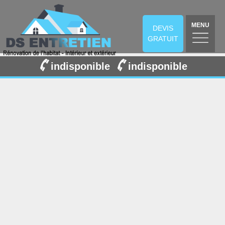
MENU
DEVIS
GRATUIT
indisponible
indisponible