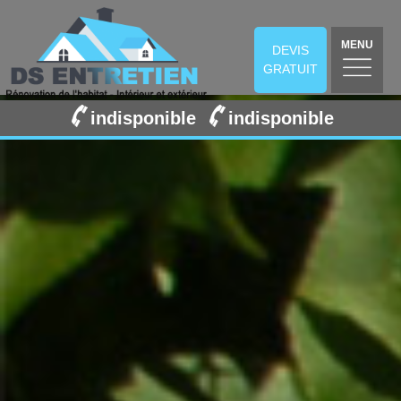
MENU
DEVIS
GRATUIT
indisponible
indisponible