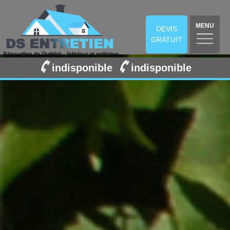
MENU
DEVIS
GRATUIT
indisponible
indisponible