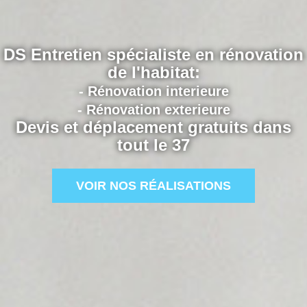
DS Entretien spécialiste en rénovation
de l'habitat:
- Rénovation interieure
- Rénovation exterieure
Devis et déplacement gratuits dans
tout le 37
VOIR NOS RÉALISATIONS