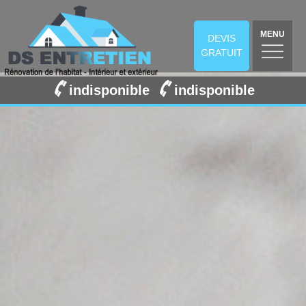
MENU
DEVIS
GRATUIT
indisponible
indisponible