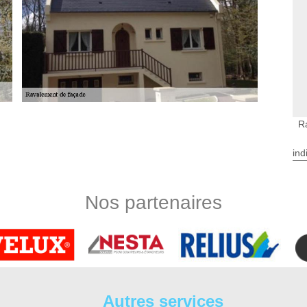
R
ntages ?
 trouverez que pour l’esthétique et la tenue des façades, il
ind
ermet d’offrir l’étanchéité et la tenue de la surface. Ainsi, les
réserver la tenue des murs au cours du temps et d’éviter de
ement de façade à Luzille permet également de disposer une
Nos partenaires
péries et le climat sur le département semblent changer de
changements. Surtout pour la toiture et les façades qui les
préserver la tenue des façades et de réaliser une bonne tenue
valement de façade à Luzille. C’est un moyen plus sûr afin de
Autres services