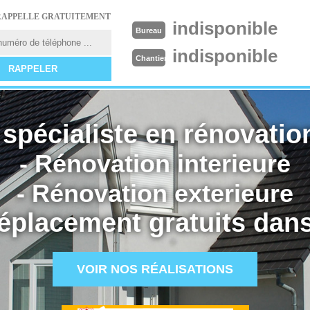
RAPPELLE GRATUITEMENT
indisponible
Bureau
indisponible
Chantier
spécialiste en rénovation
- Rénovation interieure
- Rénovation exterieure
éplacement gratuits dans
VOIR NOS RÉALISATIONS