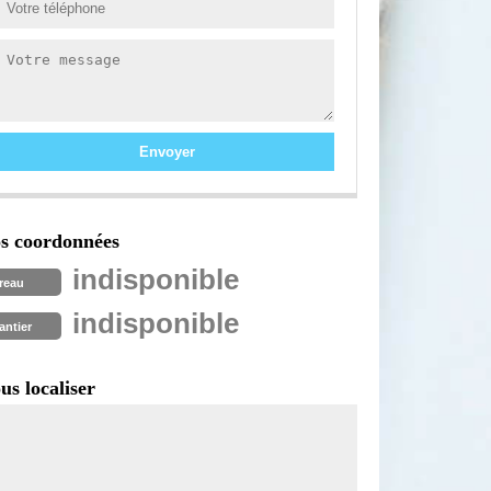
s coordonnées
indisponible
reau
indisponible
antier
us localiser