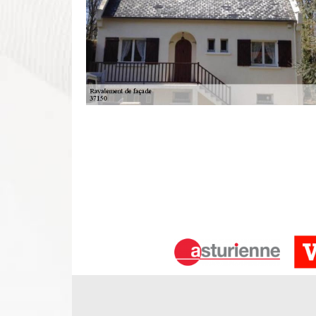
Travaux de façade : quels sont les ava
Si vous disposez d’une maison, d’un bâtiment, vous
est important de veiller à faire un traitement. Cela p
travaux de façades sont très importants afin de p
grands dégâts qui peuvent être coûteux. Le raval
esthétique parfaite et une protection adéquate.
Ravalement de façade sur Luzille
Vous habitez 37150 ? Il est connu que les intem
temps en temps laissant porte ouverte aux divers 
subissent de face. Pour cela, l’essentiel afin de 
dans le temps est de faire de temps en temps un ra
remédier les dommages.