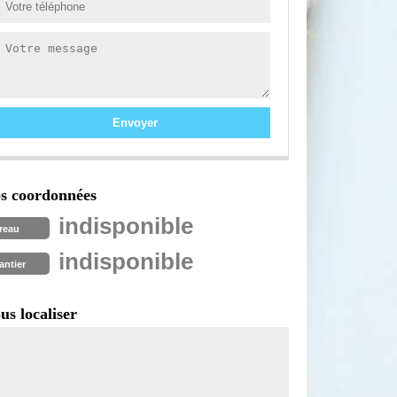
s coordonnées
indisponible
reau
indisponible
antier
us localiser