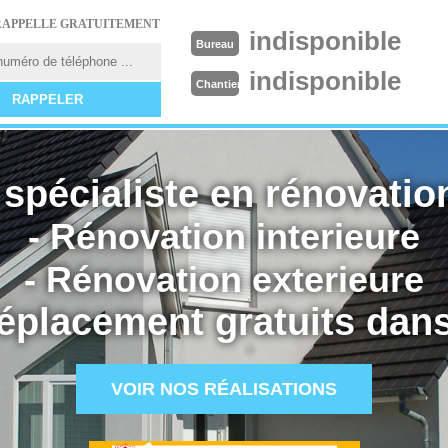
RAPPELLE GRATUITEMENT
indisponible
Bureau
indisponible
Chantier
spécialiste en rénovation
- Rénovation interieure
- Rénovation exterieure
éplacement gratuits dans
VOIR NOS RÉALISATIONS