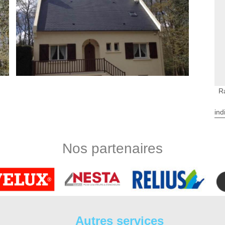
R
ind
n Sur Vienne
açade ou renforcer les qualités et leur étanchéité ? Ravaleur à
se des solutions adaptées à chaque type d’habitation pour
Nos partenaires
ravalement de façade 37500 permet de revaloriser votre
étanchéité et à l’isolation, mais c’est également un moyen pour
omaine, faites-nous parvenir votre demande pour un devis
ienne
s de qualité qui révèle de l’esthétique et de l’étanchéité. Afin
Autres services
uipe de ravaleur Saint Germain Sur Vienne peut vous suggérer