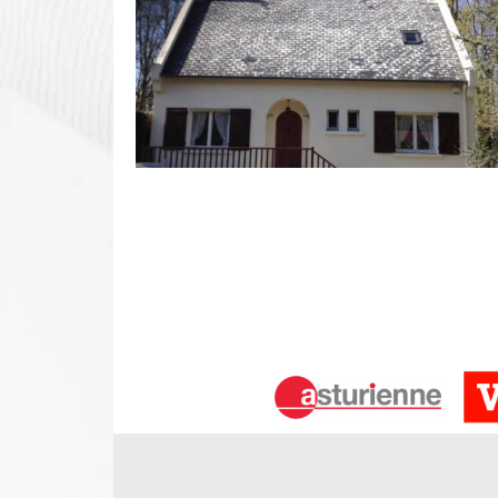
Rénovation de façade à Saint Germai
Vous souhaitez offrir un aspect de qualité à votre f
Saint Germain Sur Vienne, DS Entretien 37 propo
toute demande de rénovation de façade. Tout 
habitation. C’est un meilleur moyen de veiller à l’
assurer l’esthétique. Professionnel dans le d
ravalement gratuit et sans engagement.
Peinture façade Saint Germain Sur V
Il n’y a pas de plus attrayant que d’avoir des façade
de raviver la tenue des murs extérieurs, notre éq