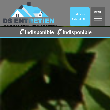
MENU
DEVIS
GRATUIT
indisponible
indisponible