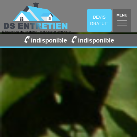
MENU
DEVIS
GRATUIT
indisponible
indisponible