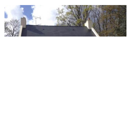
Ravalement de façade sur Veigne
Vous habitez 37250 ? Il est connu que les intempéries et le
climat sur le département semblent changer de temps en temps
laissant porte ouverte aux divers changements. Surtout pour la
toiture et les façades qui les subissent de face. Pour cela,