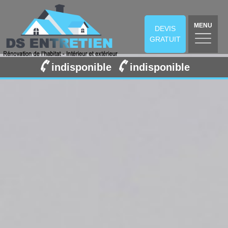
MENU
DEVIS
GRATUIT
indisponible
indisponible