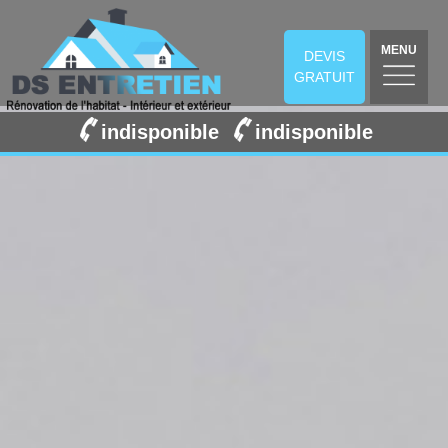
MENU
DEVIS
GRATUIT
indisponible
indisponible