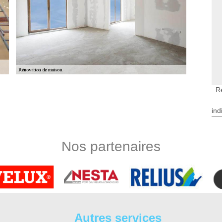
R
rieure à Chisseaux
ure dans la Chisseaux? Vous pouvez demander et obtenir
ind
chez DS Entretien 37. Aussi, en le contactant ou en aillant
emander tous les informations dont vous voudriez savoir à
suite, en tant qu’entreprise rénovation d’intérieure dans le
Nos partenaires
 rénovation intérieure moins cher et imbattable sur le marché.
mation ? Si vous êtes dans la Chisseaux 37150, n’hésitez pas
rise de rénovation de maison DS Entretien 37
efaire votre cuisine, rénover votre salle de bains, modifier la
ofessionnels. Un professionnel des travaux intérieurs se tient
Autres services
tous les ouvrages indispensables. Un agrandissement d’espace