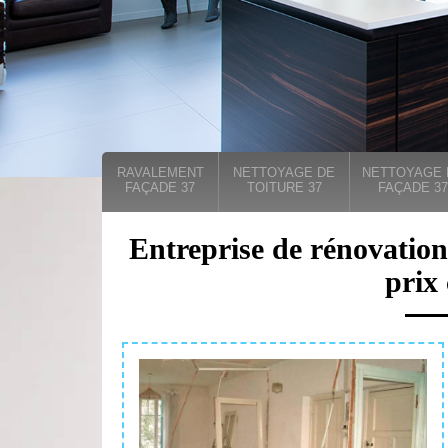
RAVALEMENT
NETTOYAGE DE
NETTOYAGE 
FAÇADE 37
TOITURE 37
FAÇADE 37
Entreprise de rénovatio
prix