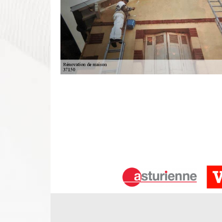
Demander un devis rénovation d’inté
Avez-vous des projets de rénovation d’intérie
gratuitement un devis de rénovation d’intérieure 
directement dans son siège, vous pouvez aussi d
propos des travaux de rénovation d’intérieure. En
37150, DS Entretien 37 offre à ses clients un prix
Alors, qu’attendez-vous pour demander plus d’infor
à contacter DS Entretien 37.
Des travaux d'intérieur avec l’entrep
Si vous pensez changer le revêtement de vos sols, r
plomberie…, il faut que vous fassiez appel à des pr
à votre service chez nous pour vous aider à faire 