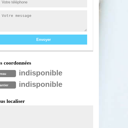
s coordonnées
indisponible
reau
indisponible
antier
us localiser