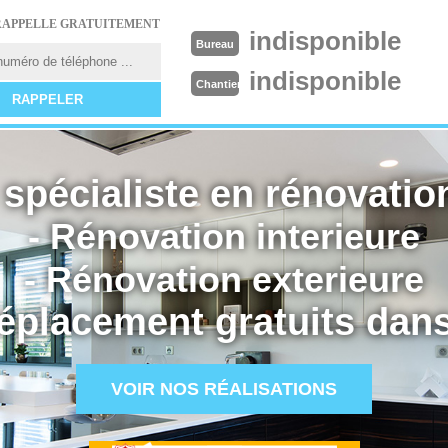
RAPPELLE GRATUITEMENT
indisponible
Bureau
indisponible
Chantier
spécialiste en rénovation
- Rénovation interieure
- Rénovation exterieure
éplacement gratuits dans
VOIR NOS RÉALISATIONS