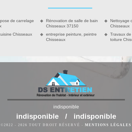
 vous avez envisagé de faire cela, contactez-nous également si
 pose de carrelage
Rénovation de salle de bain
Nettoyage 
x
Chisseaux 37150
Chisseaux
cuisine Chisseaux
entreprise peinture, peintre
Travaux de
Chisseaux
toiture Chi
environs
indisponible
ez pas de faire appel à nous. Nous trouverons bien comment
indisponible
/
indisponible
nels sont formés et professionnels dans le domaine. Nous avons
©2022 - 2026 TOUT DROIT RÉSERVÉ -
MENTIONS LÉGALES
ntérieur. Partout où vous êtes dans le 37150, nous saurons