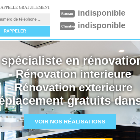
RAPPELLE GRATUITEMENT
indisponible
Bureau
indisponible
Chantier
spécialiste en rénovation
- Rénovation interieure
- Rénovation exterieure
éplacement gratuits dans
VOIR NOS RÉALISATIONS