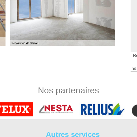
R
ieure à Luble
dans la Luble? Vous pouvez demander et obtenir gratuitement
ind
ien 37. Aussi, en le contactant ou en aillant directement dans
formations dont vous voudriez savoir à propos des travaux de
prise rénovation d’intérieure dans le 37330, DS Entretien 37
Nos partenaires
oins cher et imbattable sur le marché. Alors, qu’attendez-vous
ns la Luble 37330, n’hésitez pas à contacter DS Entretien 37.
ur à Luble pour un projet très perfectionné
ns très bien vous venir en aide. Nos idées ne cessent de se
ervention chez nos clients. Ce domaine de rénovation pour
ectricité, l’installation sanitaire ou le chauffage. Sinon, vous
Autres services
plafond et vos revêtements de sols. Faites-nous confiance,