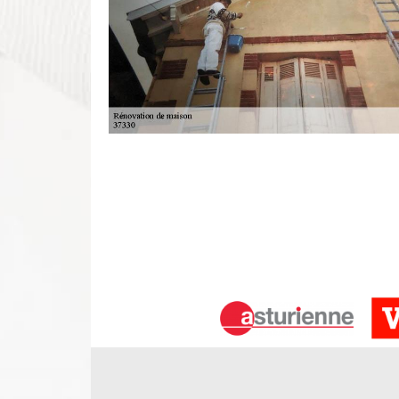
Demander un devis rénovation d’intér
Avez-vous des projets de rénovation d’intérieure 
un devis de rénovation d’intérieure chez DS Entret
son siège, vous pouvez aussi demander tous les in
rénovation d’intérieure. Ensuite, en tant qu’entre
offre à ses clients un prix rénovation intérieure m
pour demander plus d’information ? Si vous êtes da
Notre entreprise rénovation d'intérie
Pour toute pièce à rénover chez vous, nous pouvo
développer pour un meilleur rendu de notre int
l’intérieur de votre maison peut aussi s’agir de l’él
pouvez aussi penser à retoucher vos murs, votre 