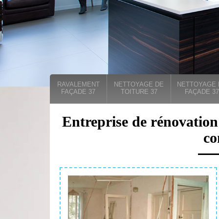
RAVALEMENT
NETTOYAGE DE
NETTOYAGE 
FAÇADE 37
TOITURE 37
FAÇADE 37
Entreprise de rénovation
co