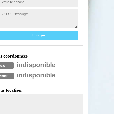
s coordonnées
indisponible
reau
indisponible
antier
us localiser