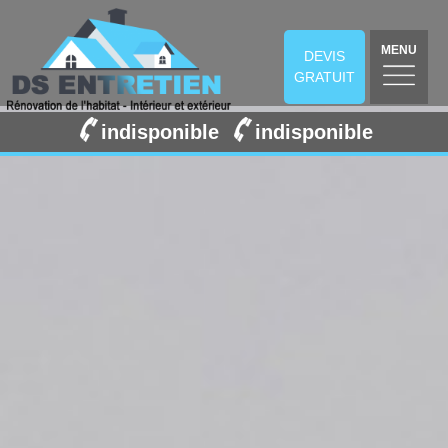
MENU
DEVIS
GRATUIT
indisponible
indisponible