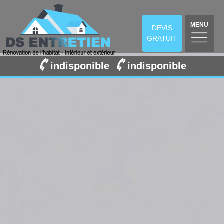
MENU
DEVIS
GRATUIT
indisponible
indisponible