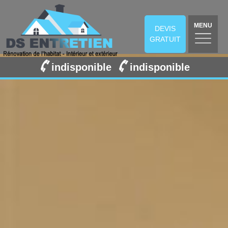
MENU
DEVIS
GRATUIT
indisponible
indisponible