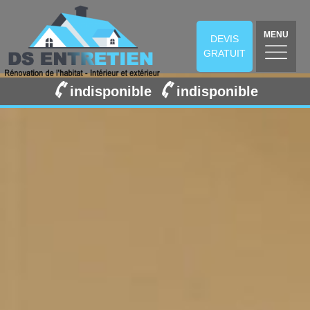
MENU
DEVIS
GRATUIT
indisponible
indisponible