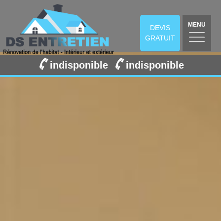
MENU
DEVIS
GRATUIT
indisponible
indisponible