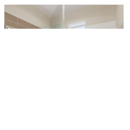
Travaux de salle de bain Chenonceaux
Avez-vous besoin d’intervention pour la pose de meubles de
salle de bain Chenonceaux ? Au service de toute intervention et
de toute demande, notre équipe d’artisan pose de salle de bain
37150 travaille tout type de demande. Quels que soient