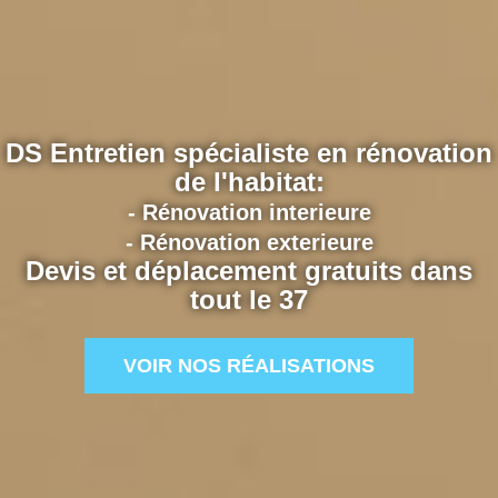
DS Entretien spécialiste en rénovation
de l'habitat:
- Rénovation interieure
- Rénovation exterieure
Devis et déplacement gratuits dans
tout le 37
VOIR NOS RÉALISATIONS