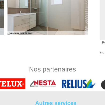
R
 intérieur, n’hésitez pas à vous faire rédiger un devis pour
ind
nde de changement de salle de bain Chouze Sur Loire et toute
ntretien 37 propose un service de demande gratuite. Faites
re entreprise pose de salle de bain près de chez vous. Le
Nos partenaires
es interventions à réaliser.
 Loire
de bain ? Si vous souhaitez en rénover le carrelage, réaliser
ce de votre demande. Ainsi, la rénovation de salle de bain
gement de la pièce en prenant en compte des différentes
gement de carrelage C’est pour cela que notre équipe met en
Autres services
er et d’offrir un nouvel atout pour votre salle de bain.