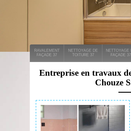
RAVALEMENT
NETTOYAGE DE
NETTOYAGE 
FAÇADE 37
TOITURE 37
FAÇADE 37
Entreprise en travaux de
Chouze S