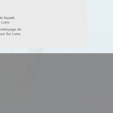
de façade
37140
 Loire
 nettoyage de
uze Sur Loire