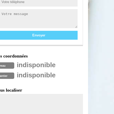
s coordonnées
indisponible
reau
indisponible
antier
us localiser