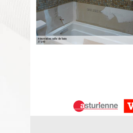
Devis salle de bain 37140 – gratuit
Lorsque vous avez un projet pour un renouvellement
les différents travaux à réaliser. Pour toute dema
installation de sanitaire Chouze Sur Loire, DS E
simplement parvenir votre demande auprès de not
devis servira ainsi à avoir une idée précise du prix d
Travaux de salle de bains Chouze Sur
Avez-vous un projet de carrelage pour votre salle 
une rénovation totale, notre équipe est au servi
Chouze Sur Loire implique de repenser l'aména
contraintes physiques : - pose de douche, - chan
place des services de qualité qui permet de renouvel