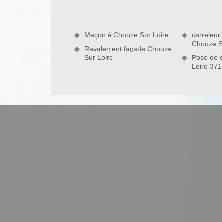
Maçon à Chouze Sur Loire
carreleur
Chouze S
Ravalement façade Chouze
Sur Loire
Pose de 
Loire 37
Installation sanitaire à Chouze Sur L
Vous habitez Chouze Sur Loire ou ses environs ? 
toute intervention en pose de meuble de salle de 
salle de bain sur Chouze Sur Loire, nous réalisons
méthodes efficaces qui assure étanchéité et bonn
place un projet de qualité, n’hésitez pas à contacte