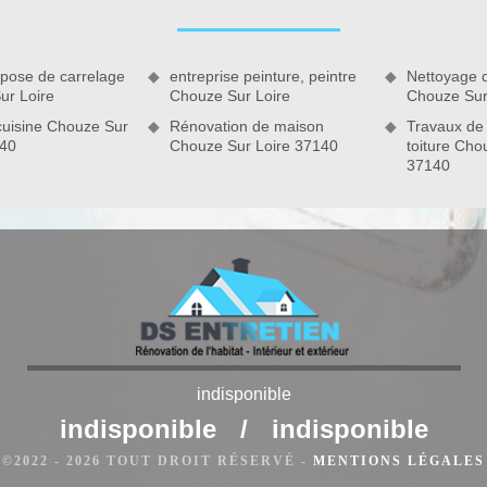
 pose de carrelage
entreprise peinture, peintre
Nettoyage 
ur Loire
Chouze Sur Loire
Chouze Sur
cuisine Chouze Sur
Rénovation de maison
Travaux de
140
Chouze Sur Loire 37140
toiture Cho
oire
DS Entretien 37 et son équipe sont au service pour assurer
indisponible
bain à Chouze Sur Loire et ses environs. Entreprise travaux
 toute pose de douche, pose de douche à l’italienne avec des
indisponible
/
indisponible
e tenue au cours du temps. Si vous avez besoin de mettre en
©2022 - 2026 TOUT DROIT RÉSERVÉ -
MENTIONS LÉGALES
r nos professionnels.