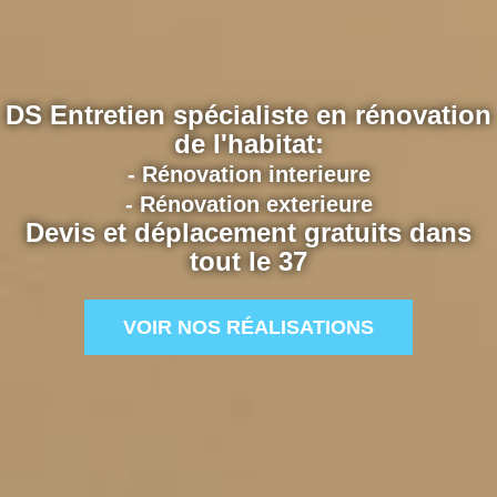
DS Entretien spécialiste en rénovation
de l'habitat:
- Rénovation interieure
- Rénovation exterieure
Devis et déplacement gratuits dans
tout le 37
VOIR NOS RÉALISATIONS