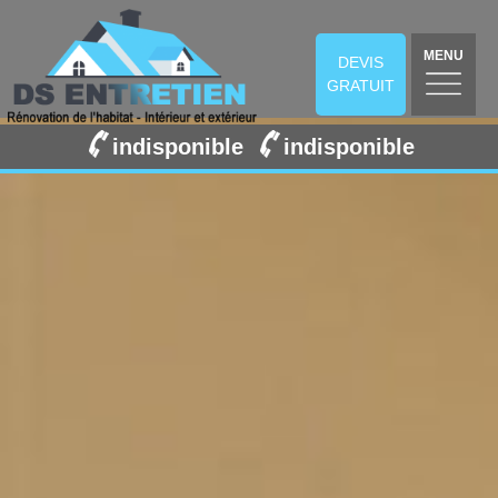
MENU
DEVIS
GRATUIT
indisponible
indisponible